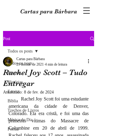
Cartas para Bárbara
Post
Todos os posts
Cartas para Bárbara
Todos os posts
29 de mar. de 2021
4 min de leitura
Rachel Joy Scott – Tudo
Poemas
Entregar
Histórias
Escrita
Atualizado:
8 de fev. de 2024
	Rachel Joy Scott foi uma estudante 
Bíblia
americana da cidade de Denver, 
Trechos de Livros
Colorado. Ela era cristã, e foi uma das 
Música do Dia
primeiras vítimas do Massacre de 
Columbine em 20 de abril de 1999. 
Poesia
Rachel faleceu aos 17 anos, assassinada 