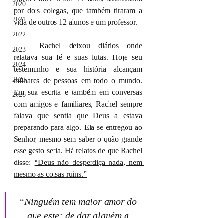
2020
por dois colegas, que também tiraram a 
2021
vida de outros 12 alunos e um professor.
2022
	Rachel deixou diários onde 
2023
relatava sua fé e suas lutas. Hoje seu 
2024
testemunho e sua história alcançam 
2025
milhares de pessoas em todo o mundo. 
Em sua escrita e também em conversas 
2026
com amigos e familiares, Rachel sempre 
falava que sentia que Deus a estava 
preparando para algo. Ela se entregou ao 
Senhor, mesmo sem saber o quão grande 
esse gesto seria. Há relatos de que Rachel 
disse:
“Deus não desperdiça nada, nem 
mesmo as coisas ruins.”
“Ninguém tem maior amor do 
que este: de dar alguém a 