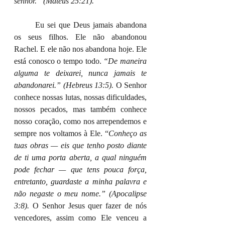
senhor.” (Mateus 25:21).
	Eu sei que Deus jamais abandona 
os seus filhos. Ele não abandonou 
Rachel. E ele não nos abandona hoje. Ele 
está conosco o tempo todo. 
“De maneira 
alguma te deixarei, nunca jamais te 
abandonarei.” (Hebreus 13:5). 
O Senhor 
conhece nossas lutas, nossas dificuldades, 
nossos pecados, mas também conhece 
nosso coração, como nos arrependemos e 
sempre nos voltamos à Ele. “
Conheço as 
tuas obras — eis que tenho posto diante 
de ti uma porta aberta, a qual ninguém 
pode fechar — que tens pouca força, 
entretanto, guardaste a minha palavra e 
não negaste o meu nome.” (Apocalipse 
3:8). 
O Senhor Jesus quer fazer de nós 
vencedores, assim como Ele venceu a 