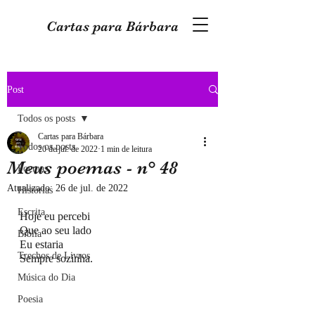
Cartas para Bárbara
Post
Todos os posts
Cartas para Bárbara
Todos os posts
20 de jul. de 2022
1 min de leitura
Meus poemas - n° 48
Poemas
Atualizado:
26 de jul. de 2022
Histórias
Escrita
Hoje eu percebi
Que ao seu lado
Bíblia
Eu estaria 
Trechos de Livros
Sempre sozinha.
Música do Dia
Poesia