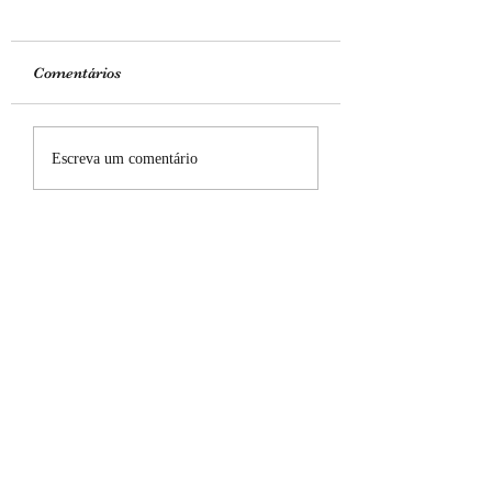
Comentários
Meus poemas - nº 52
Meus poemas - nº
Escreva um comentário