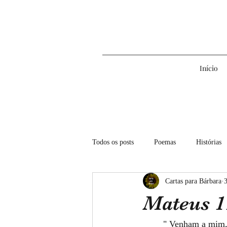
Início
Todos os posts
Poemas
Histórias
Cartas para Bárbara
3
2022
2023
2024
202
Mateus 1
	" Venham a mim, 