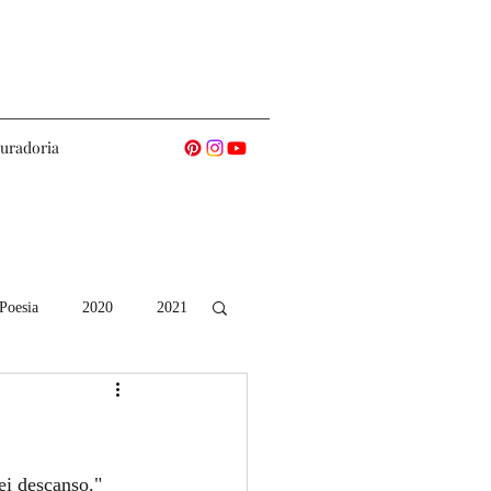
uradoria
Poesia
2020
2021
ei descanso."