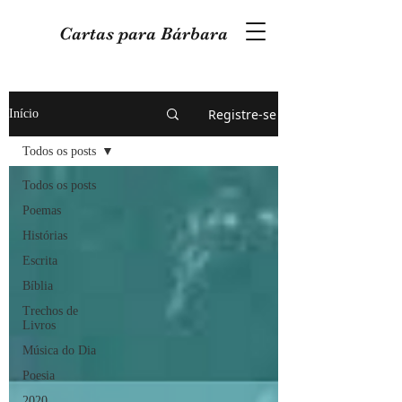
Cartas para Bárbara
Registre-se
Início
Todos os posts
Todos os posts
Poemas
Histórias
Escrita
Bíblia
Trechos de
Livros
Música do Dia
Poesia
2020