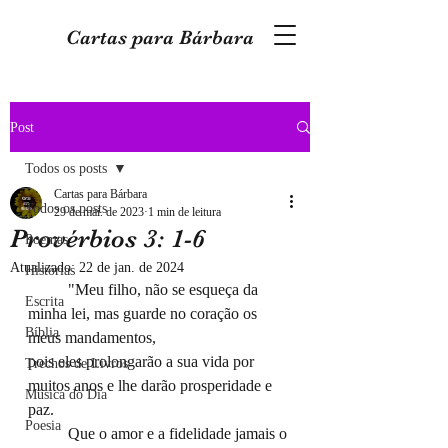
Cartas para Bárbara
Post
Todos os posts
Cartas para Bárbara
Todos os posts
29 de mai. de 2023
1 min de leitura
Provérbios 3: 1-6
Poemas
Atualizado:
22 de jan. de 2024
Histórias
	"Meu filho, não se esqueça da 
Escrita
minha lei, mas guarde no coração os 
Bíblia
meus mandamentos,
pois eles prolongarão a sua vida por 
Trechos de Livros
muitos anos e lhe darão prosperidade e 
Música do Dia
paz.
Poesia
	Que o amor e a fidelidade jamais o 