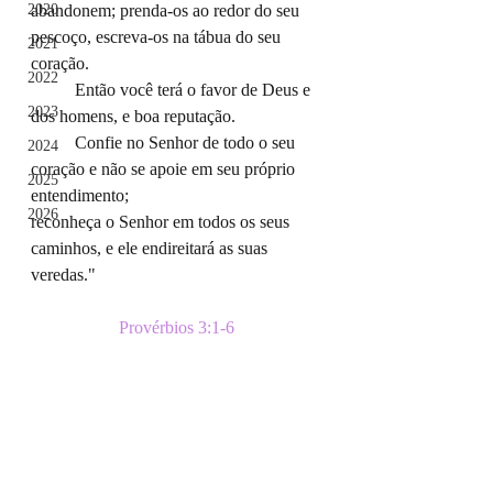
2020
abandonem; prenda-os ao redor do seu 
pescoço, escreva-os na tábua do seu 
2021
coração.
2022
	Então você terá o favor de Deus e 
2023
dos homens, e boa reputação.
	Confie no Senhor de todo o seu 
2024
coração e não se apoie em seu próprio 
2025
entendimento;
2026
reconheça o Senhor em todos os seus 
caminhos, e ele endireitará as suas 
veredas."
Provérbios 3:1-6