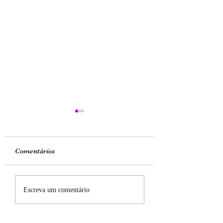
Comentários
Hebreus 4:12-16
Romanos 5:1-11
Escreva um comentário