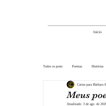
Início
Todos os posts
Poemas
Histórias
Cartas para Bárbara
6
2022
2023
2024
202
Meus poe
Atualizado:
3 de ago. de 202