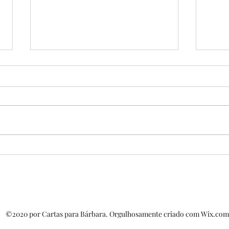
Meus poemas - nº 52
Meus
©2020 por Cartas para Bárbara. Orgulhosamente criado com Wix.com