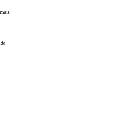
r
 mais 
ada.