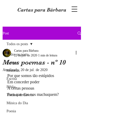
Cartas para Bárbara
Post
Todos os posts
Cartas para Bárbara
Todos os posts
22 de jun. de 2020
1 min de leitura
Meus poemas - nº 10
Poemas
Atualizado:
20 de jul. de 2020
Histórias
Por que somos tão estúpidos
Escrita
Em conceder poder
Bíblia
A certas pessoas
Para que elas nos machuquem?
Trechos de Livros
Música do Dia
Poesia