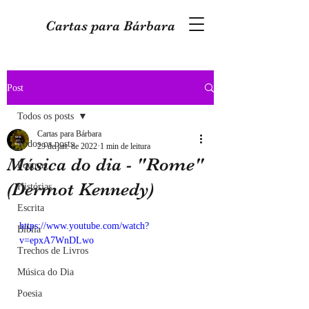
Cartas para Bárbara
Post
Todos os posts
Cartas para Bárbara
Todos os posts
29 de jan. de 2022
1 min de leitura
Música do dia - "Rome"
Poemas
(Dermot Kennedy)
Histórias
Escrita
https://www.youtube.com/watch?
Bíblia
v=epxA7WnDLwo
Trechos de Livros
Música do Dia
Poesia